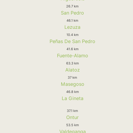
26.7 km
San Pedro
46.1 km
Lezuza
10.4 km
Peñas De San Pedro
41.6 km
Fuente-Alamo
63.3 km
Alatoz
37 km
Masegoso
46.8 km
La Gineta
37.1 km
Ontur
53.5 km
Valdeganga