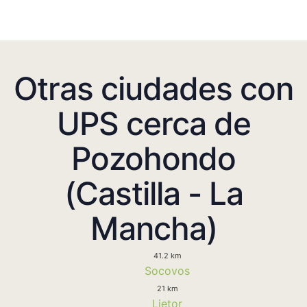
Otras ciudades con
UPS cerca de
Pozohondo
(Castilla - La
Mancha)
41.2 km
Socovos
21 km
Lietor