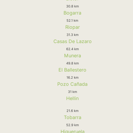
30.8 km
Bogarra
52.1 km
Riopar
31.3 km
Casas De Lazaro
62.4 km
Munera
49.8 km
El Ballestero
16.2 km
Pozo Cañada
31 km
Hellin
21.6 km
Tobarra
52.9 km
Higueruela