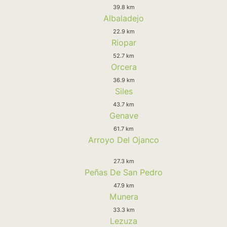
39.8 km
Albaladejo
22.9 km
Riopar
52.7 km
Orcera
36.9 km
Siles
43.7 km
Genave
61.7 km
Arroyo Del Ojanco
27.3 km
Peñas De San Pedro
47.9 km
Munera
33.3 km
Lezuza