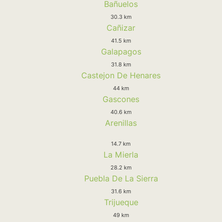
Bañuelos
30.3 km
Cañizar
41.5 km
Galapagos
31.8 km
Castejon De Henares
44 km
Gascones
40.6 km
Arenillas
14.7 km
La Mierla
28.2 km
Puebla De La Sierra
31.6 km
Trijueque
49 km