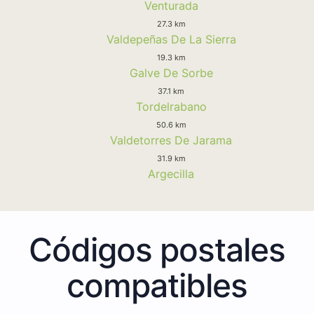
Venturada
27.3 km
Valdepeñas De La Sierra
19.3 km
Galve De Sorbe
37.1 km
Tordelrabano
50.6 km
Valdetorres De Jarama
31.9 km
Argecilla
Códigos postales
compatibles