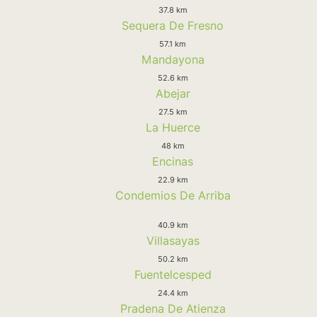
37.8 km
Sequera De Fresno
57.1 km
Mandayona
52.6 km
Abejar
27.5 km
La Huerce
48 km
Encinas
22.9 km
Condemios De Arriba
40.9 km
Villasayas
50.2 km
Fuentelcesped
24.4 km
Pradena De Atienza