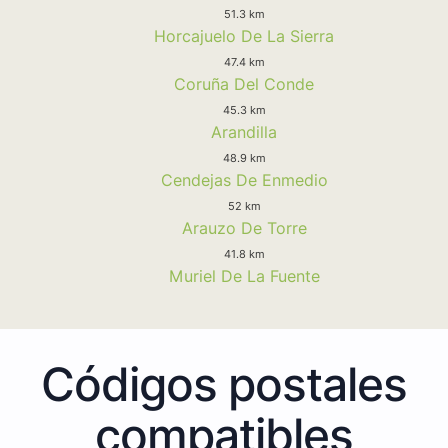
51.3 km
Horcajuelo De La Sierra
47.4 km
Coruña Del Conde
45.3 km
Arandilla
48.9 km
Cendejas De Enmedio
52 km
Arauzo De Torre
41.8 km
Muriel De La Fuente
Códigos postales
compatibles