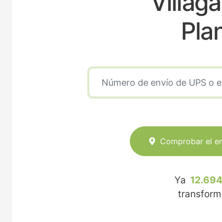
Villaga
Pla
Comprobar el e
Ya
12.694
transfor