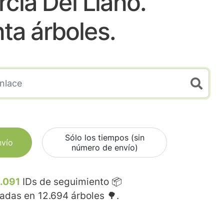
rcia Del Llano.
nta árboles.
Sólo los tiempos (sin
nvío
número de envío)
.091
IDs de seguimiento 📦
madas en
12.694
árboles 🌳.