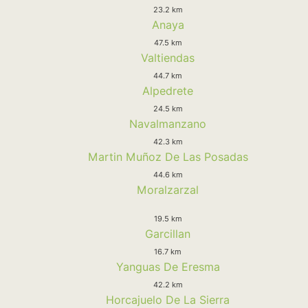
23.2 km
Anaya
47.5 km
Valtiendas
44.7 km
Alpedrete
24.5 km
Navalmanzano
42.3 km
Martin Muñoz De Las Posadas
44.6 km
Moralzarzal
19.5 km
Garcillan
16.7 km
Yanguas De Eresma
42.2 km
Horcajuelo De La Sierra