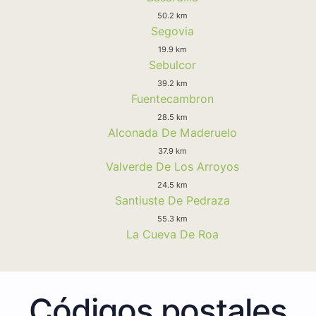
50.2 km
Segovia
19.9 km
Sebulcor
39.2 km
Fuentecambron
28.5 km
Alconada De Maderuelo
37.9 km
Valverde De Los Arroyos
24.5 km
Santiuste De Pedraza
55.3 km
La Cueva De Roa
Códigos postales