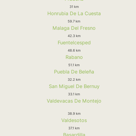
31 km
Honrubia De La Cuesta
59.7 km
Malaga Del Fresno
42.3 km
Fuentelcesped
48.6 km
Rabano
51.1 km
Puebla De Beleña
32.2 km
San Miguel De Bernuy
33.1 km
Valdevacas De Montejo
38.9 km
Valdesotos
37.1 km
Basardilla