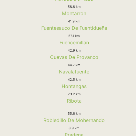
56.6 km
Montarron
41.9 km
Fuentesauco De Fuentidueña
57.1 km
Fuencemillan
42.9 km
Cuevas De Provanco
44.7 km
Navalafuente
42.5 km
Hontangas
23.2 km
Ribota
55.6 km
Robledillo De Mohernando
8.9 km
Pradena