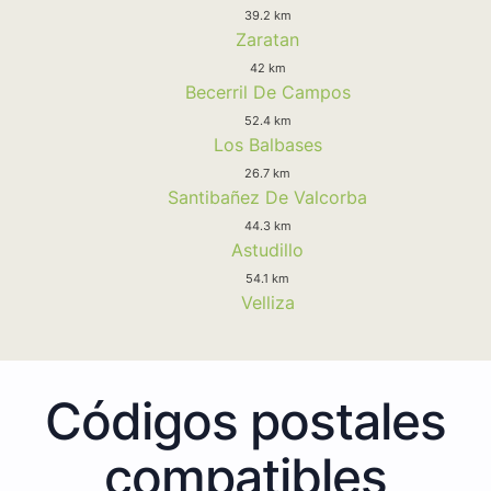
39.2 km
Zaratan
42 km
Becerril De Campos
52.4 km
Los Balbases
26.7 km
Santibañez De Valcorba
44.3 km
Astudillo
54.1 km
Velliza
Códigos postales
compatibles