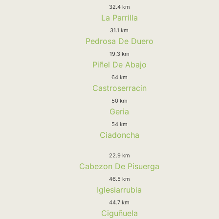
32.4 km
La Parrilla
31.1 km
Pedrosa De Duero
19.3 km
Piñel De Abajo
64 km
Castroserracin
50 km
Geria
54 km
Ciadoncha
22.9 km
Cabezon De Pisuerga
46.5 km
Iglesiarrubia
44.7 km
Ciguñuela