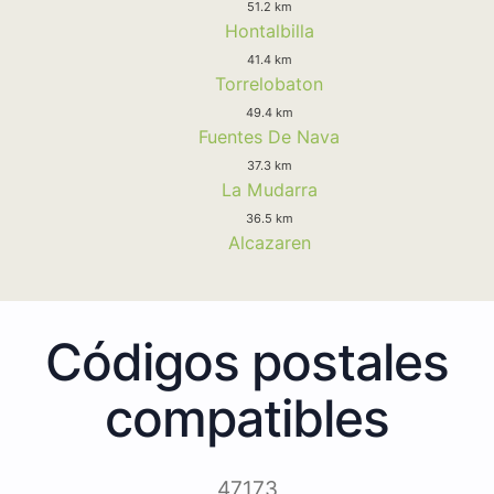
51.2 km
Hontalbilla
41.4 km
Torrelobaton
49.4 km
Fuentes De Nava
37.3 km
La Mudarra
36.5 km
Alcazaren
Códigos postales
compatibles
47173