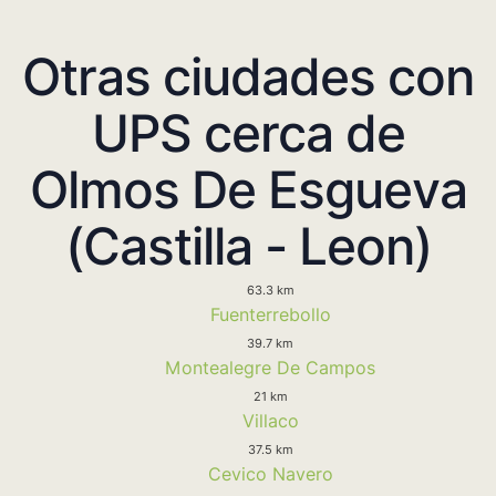
Otras ciudades con
UPS cerca de
Olmos De Esgueva
(Castilla - Leon)
63.3 km
Fuenterrebollo
39.7 km
Montealegre De Campos
21 km
Villaco
37.5 km
Cevico Navero