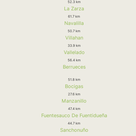
52.3 km
La Zarza
61.7 km
Navalilla
50.7 km
Villahan
33.9 km
Vallelado
56.4 km
Berrueces
51.8 km
Bocigas
27.6 km
Manzanillo
47.4 km
Fuentesauco De Fuentidueña
44.7 km
Sanchonuño