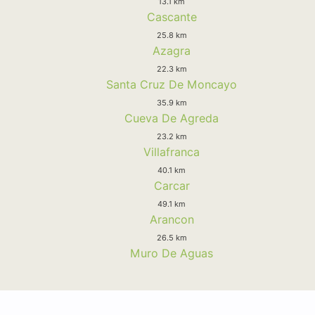
13.1 km
Cascante
25.8 km
Azagra
22.3 km
Santa Cruz De Moncayo
35.9 km
Cueva De Agreda
23.2 km
Villafranca
40.1 km
Carcar
49.1 km
Arancon
26.5 km
Muro De Aguas