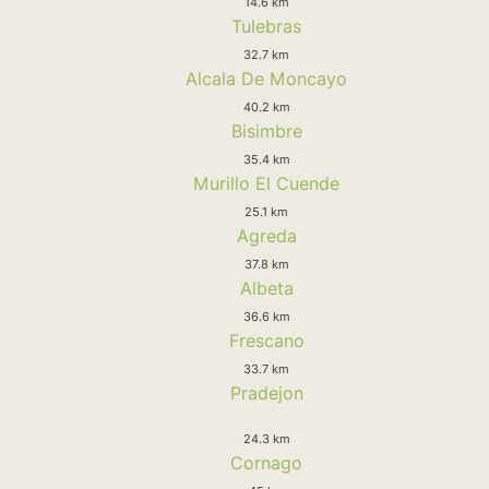
14.6 km
Tulebras
32.7 km
Alcala De Moncayo
40.2 km
Bisimbre
35.4 km
Murillo El Cuende
25.1 km
Agreda
37.8 km
Albeta
36.6 km
Frescano
33.7 km
Pradejon
24.3 km
Cornago