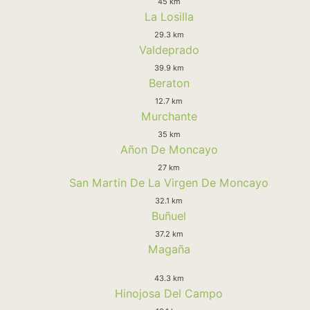
45 km
La Losilla
29.3 km
Valdeprado
39.9 km
Beraton
12.7 km
Murchante
35 km
Añon De Moncayo
27 km
San Martin De La Virgen De Moncayo
32.1 km
Buñuel
37.2 km
Magaña
43.3 km
Hinojosa Del Campo