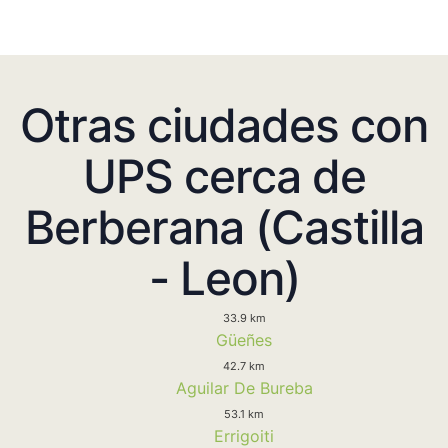
Otras ciudades con
UPS cerca de
Berberana (Castilla
- Leon)
33.9 km
Güeñes
42.7 km
Aguilar De Bureba
53.1 km
Errigoiti