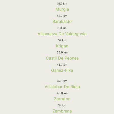
19.7 km
Murgia
42.7 km
Barakaldo
8.3 km
Villanueva De Valdegovia
57 km
Kripan
55.9 km
Castil De Peones
48.7 km
Gamiz-Fika
47.8 km
Villalobar De Rioja
46.6 km
Zarraton
34 km
Zambrana