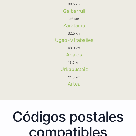
33.5 km
Galbarruli
36 km
Zaratamo
32.5 km
Ugao-Miraballes
48.3 km
Abalos
13.2 km
Urkabustaiz
31.8 km
Artea
Códigos postales
compatibles