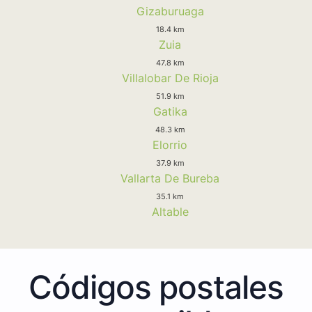
Gizaburuaga
18.4 km
Zuia
47.8 km
Villalobar De Rioja
51.9 km
Gatika
48.3 km
Elorrio
37.9 km
Vallarta De Bureba
35.1 km
Altable
Códigos postales