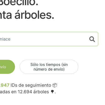
Boecillo.
nta árboles.
Sólo los tiempos (sin
nvío
número de envío)
.947
IDs de seguimiento 📦
madas en
12.694
árboles 🌳.