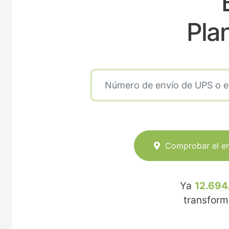
Pla
Comprobar el e
Ya
12.694
transfor