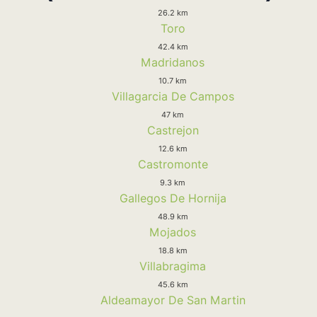
26.2 km
Toro
42.4 km
Madridanos
10.7 km
Villagarcia De Campos
47 km
Castrejon
12.6 km
Castromonte
9.3 km
Gallegos De Hornija
48.9 km
Mojados
18.8 km
Villabragima
45.6 km
Aldeamayor De San Martin