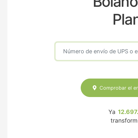
Bolañ
Pla
Comprobar el e
Ya
12.697
transfor