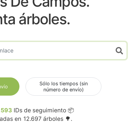
os De Campos.
nta árboles.
Sólo los tiempos (sin
nvío
número de envío)
.593
IDs de seguimiento 📦
madas en
12.697
árboles 🌳.