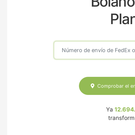
Bolañ
Pla
Comprobar el e
Ya
12.694
transfor