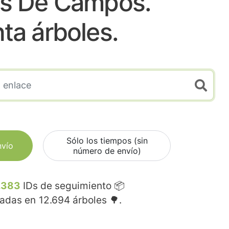
os De Campos.
nta árboles.
Sólo los tiempos (sin
nvío
número de envío)
.383
IDs de seguimiento 📦
madas en
12.694
árboles 🌳.