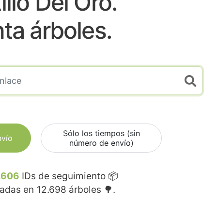
illo Del Oro.
nta árboles.
Sólo los tiempos (sin
nvío
número de envío)
.606
IDs de seguimiento 📦
madas en
12.698
árboles 🌳.