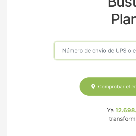
Bust
Pla
Comprobar el e
Ya
12.698
transfor