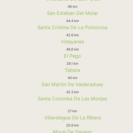
46 km
San Esteban Del Molar
44.4 km
Santa Cristina De La Polvorosa
42.6 km
Vidayanes
46.6 km
El Pego
28.1 km
Tabara
40 km
San Martin De Valderaduey
42.3 km
Santa Colomba De Las Monjas
27 km
Villardiegua De La Ribera
20.9 km
Moral De Sayago