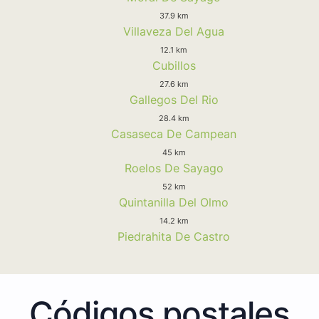
37.9 km
Villaveza Del Agua
12.1 km
Cubillos
27.6 km
Gallegos Del Rio
28.4 km
Casaseca De Campean
45 km
Roelos De Sayago
52 km
Quintanilla Del Olmo
14.2 km
Piedrahita De Castro
Códigos postales