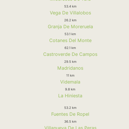
53.4 km
Vega De Villalobos
26.2 km
Granja De Moreruela
53.1 km
Cotanes Del Monte
62.1 km
Castroverde De Campos
29.5 km
Madridanos
11 km
Videmala
9.8 km
La Hiniesta
53.2 km
Fuentes De Ropel
36.5 km
Villanueva De Las Peras