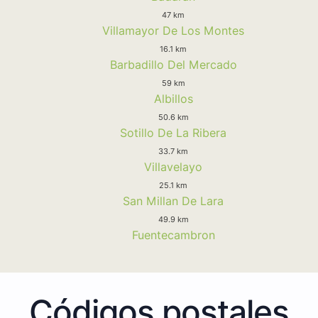
47 km
Villamayor De Los Montes
16.1 km
Barbadillo Del Mercado
59 km
Albillos
50.6 km
Sotillo De La Ribera
33.7 km
Villavelayo
25.1 km
San Millan De Lara
49.9 km
Fuentecambron
Códigos postales