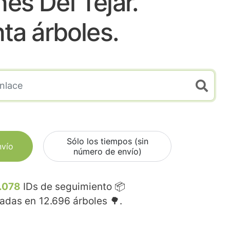
es Del Tejar.
nta árboles.
Sólo los tiempos (sin
nvío
número de envío)
.078
IDs de seguimiento 📦
madas en
12.696
árboles 🌳.