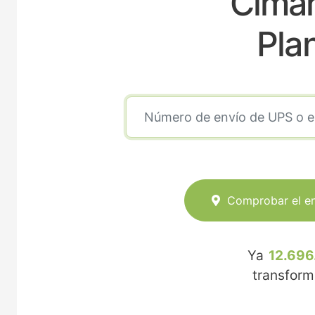
Ciman
Pla
Comprobar el e
Ya
12.696
transfor