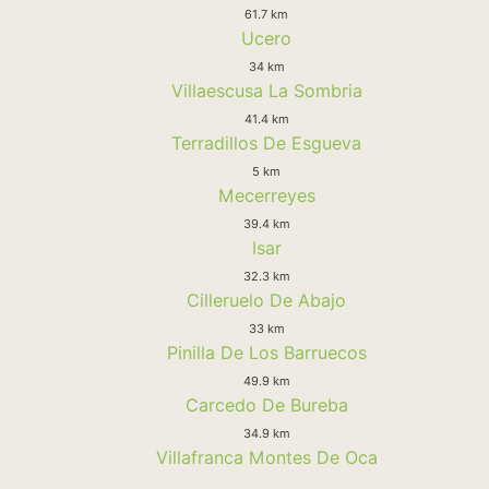
61.7 km
Ucero
34 km
Villaescusa La Sombria
41.4 km
Terradillos De Esgueva
5 km
Mecerreyes
39.4 km
Isar
32.3 km
Cilleruelo De Abajo
33 km
Pinilla De Los Barruecos
49.9 km
Carcedo De Bureba
34.9 km
Villafranca Montes De Oca