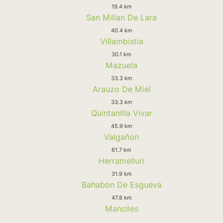
19.4 km
San Millan De Lara
40.4 km
Villambistia
30.1 km
Mazuela
33.3 km
Arauzo De Miel
33.3 km
Quintanilla Vivar
45.9 km
Valgañon
61.7 km
Herramelluri
31.9 km
Bahabon De Esgueva
47.8 km
Manciles