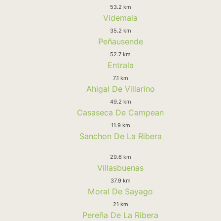
53.2 km
Videmala
35.2 km
Peñausende
52.7 km
Entrala
7.1 km
Ahigal De Villarino
49.2 km
Casaseca De Campean
11.9 km
Sanchon De La Ribera
29.6 km
Villasbuenas
37.9 km
Moral De Sayago
21 km
Pereña De La Ribera