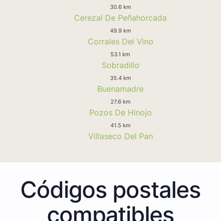
30.6 km
Cerezal De Peñahorcada
49.9 km
Corrales Del Vino
53.1 km
Sobradillo
35.4 km
Buenamadre
27.6 km
Pozos De Hinojo
41.5 km
Villaseco Del Pan
Códigos postales
compatibles