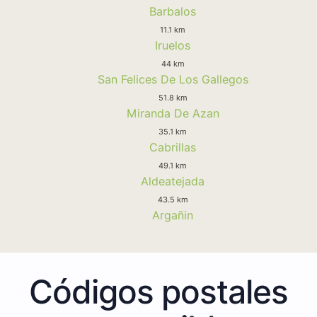
Barbalos
11.1 km
Iruelos
44 km
San Felices De Los Gallegos
51.8 km
Miranda De Azan
35.1 km
Cabrillas
49.1 km
Aldeatejada
43.5 km
Argañin
Códigos postales