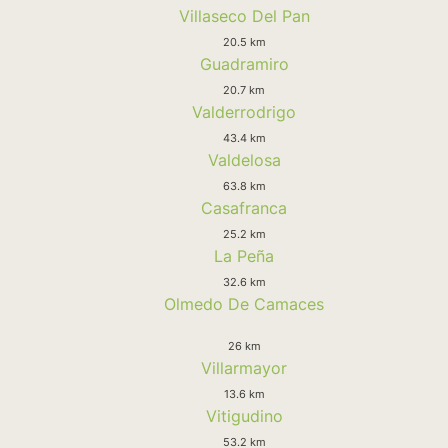
Villaseco Del Pan
20.5 km
Guadramiro
20.7 km
Valderrodrigo
43.4 km
Valdelosa
63.8 km
Casafranca
25.2 km
La Peña
32.6 km
Olmedo De Camaces
26 km
Villarmayor
13.6 km
Vitigudino
53.2 km