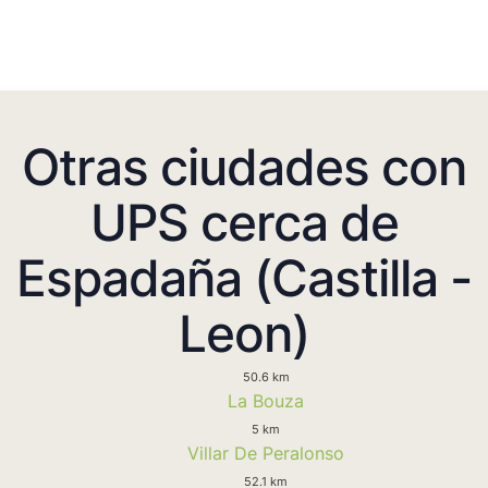
Otras ciudades con
UPS cerca de
Espadaña (Castilla -
Leon)
50.6 km
La Bouza
5 km
Villar De Peralonso
52.1 km