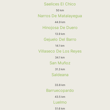
Saelices El Chico
50 km
Narros De Matalayegua
44.9 km
Hinojosa De Duero
13.9 km
Gejuelo Del Barro
14.1 km
Villaseco De Los Reyes
34.1 km
San Muñoz
31.3 km
Saldeana
33.8 km
Barruecopardo
43.5 km
Luelmo
51.6 km