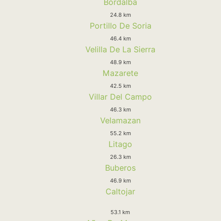
Bordalba
24.8 km
Portillo De Soria
46.4 km
Velilla De La Sierra
48.9 km
Mazarete
42.5 km
Villar Del Campo
46.3 km
Velamazan
55.2 km
Litago
26.3 km
Buberos
46.9 km
Caltojar
53.1 km