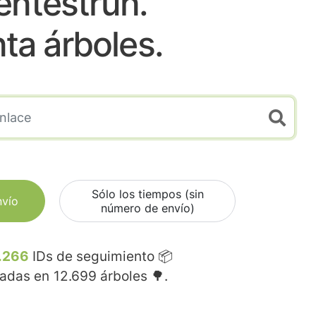
entestrun.
nta árboles.
Sólo los tiempos (sin
nvío
número de envío)
.266
IDs de seguimiento 📦
madas en
12.699
árboles 🌳.