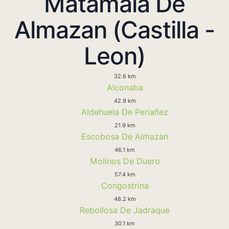
Matamala De
Almazan (Castilla -
Leon)
32.6 km
Alconaba
42.9 km
Aldehuela De Periañez
21.9 km
Escobosa De Almazan
46.1 km
Molinos De Duero
57.4 km
Congostrina
48.2 km
Rebollosa De Jadraque
30.1 km