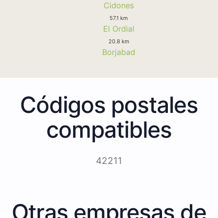
Cidones
57.1 km
El Ordial
20.8 km
Borjabad
Códigos postales
compatibles
42211
Otras empresas de