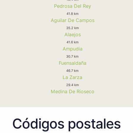
Pedrosa Del Rey
41.8 km
Aguilar De Campos
35.2 km
Alaejos
41.6 km
Ampudia
30.7 km
Fuensaldaña
46.7 km
La Zarza
29.4 km
Medina De Rioseco
Códigos postales