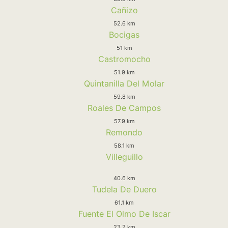
Cañizo
52.6 km
Bocigas
51 km
Castromocho
51.9 km
Quintanilla Del Molar
59.8 km
Roales De Campos
57.9 km
Remondo
58.1 km
Villeguillo
40.6 km
Tudela De Duero
61.1 km
Fuente El Olmo De Iscar
23.2 km