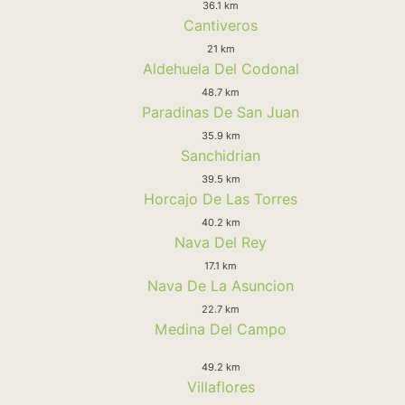
36.1 km
Cantiveros
21 km
Aldehuela Del Codonal
48.7 km
Paradinas De San Juan
35.9 km
Sanchidrian
39.5 km
Horcajo De Las Torres
40.2 km
Nava Del Rey
17.1 km
Nava De La Asuncion
22.7 km
Medina Del Campo
49.2 km
Villaflores