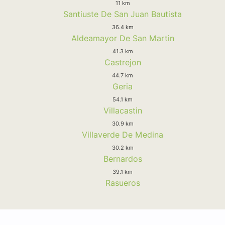
11 km
Santiuste De San Juan Bautista
36.4 km
Aldeamayor De San Martin
41.3 km
Castrejon
44.7 km
Geria
54.1 km
Villacastin
30.9 km
Villaverde De Medina
30.2 km
Bernardos
39.1 km
Rasueros