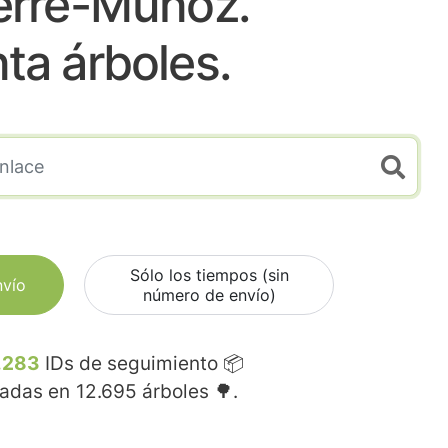
erre-Muñoz.
nta árboles.
Sólo los tiempos (sin
nvío
número de envío)
.283
IDs de seguimiento 📦
madas en
12.695
árboles 🌳.