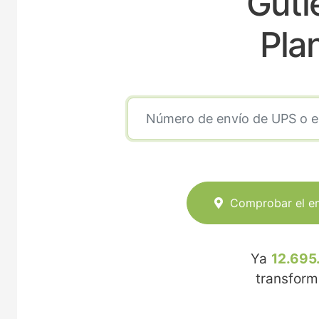
Guti
Pla
Comprobar el e
Ya
12.695
transfor