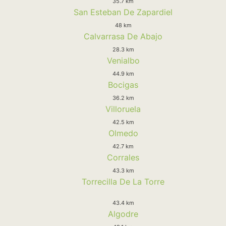
35.7 km
San Esteban De Zapardiel
48 km
Calvarrasa De Abajo
28.3 km
Venialbo
44.9 km
Bocigas
36.2 km
Villoruela
42.5 km
Olmedo
42.7 km
Corrales
43.3 km
Torrecilla De La Torre
43.4 km
Algodre