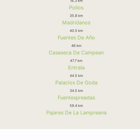
16.3 km
Pollos
35.8 km
Madridanos
40.5 km
Fuentes De Año
46 km
Casaseca De Campean
47.7 km
Entrala
44.5 km
Palacios De Goda
34.5 km
Fuentespreadas
59.4 km
Pajares De La Lampreana