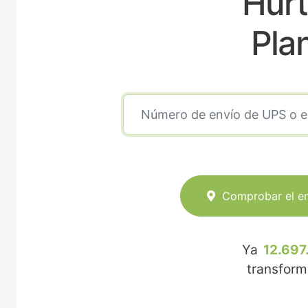
Hur
Pla
Comprobar el e
Ya
12.697
transfor