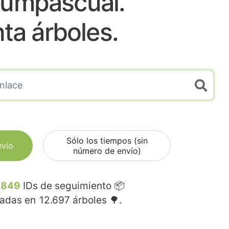
tumpascual.
nta árboles.
Sólo los tiempos (sin
nvío
número de envío)
.849
IDs de seguimiento 📦
madas en
12.697
árboles 🌳.