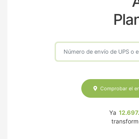
Pla
Comprobar el e
Ya
12.697
transfor