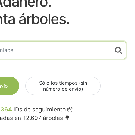
Adanero.
nta árboles.
Sólo los tiempos (sin
nvío
número de envío)
.364
IDs de seguimiento 📦
madas en
12.697
árboles 🌳.