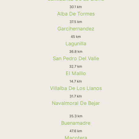
30.1 km
Alba De Tormes
37.5 km
Garcihernandez
45 km
Lagunilla
36.8 km
San Pedro Del Valle
32.7 km
El Maillo
14.7 km
Villalba De Los Llanos
31.7 km
Navalmoral De Bejar
35.3 km
Buenamadre
47.6 km
Macotera