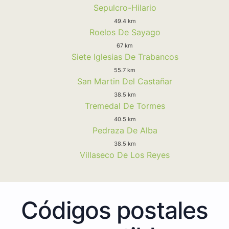
Sepulcro-Hilario
49.4 km
Roelos De Sayago
67 km
Siete Iglesias De Trabancos
55.7 km
San Martin Del Castañar
38.5 km
Tremedal De Tormes
40.5 km
Pedraza De Alba
38.5 km
Villaseco De Los Reyes
Códigos postales