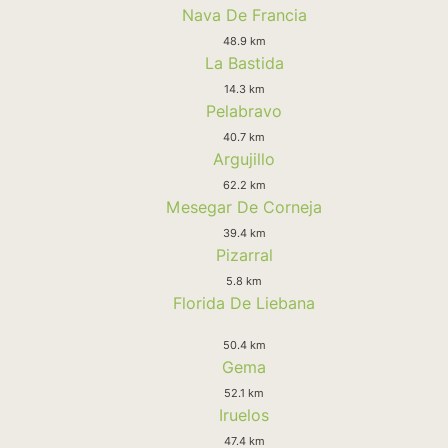
Nava De Francia
48.9 km
La Bastida
14.3 km
Pelabravo
40.7 km
Argujillo
62.2 km
Mesegar De Corneja
39.4 km
Pizarral
5.8 km
Florida De Liebana
50.4 km
Gema
52.1 km
Iruelos
47.4 km