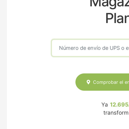
Magaz
Pla
Comprobar el e
Ya
12.695
transfor