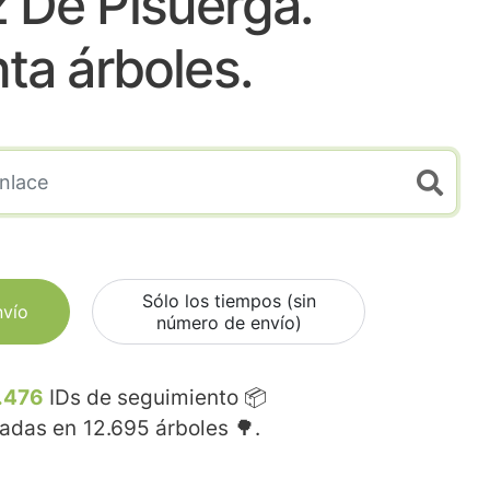
 De Pisuerga.
nta árboles.
Sólo los tiempos (sin
nvío
número de envío)
.476
IDs de seguimiento 📦
madas en
12.695
árboles 🌳.