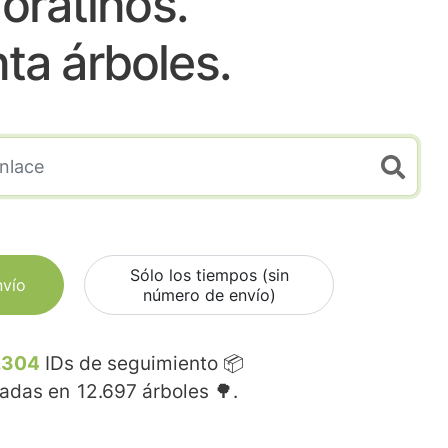
oratinos.
nta árboles.
Sólo los tiempos (sin
nvío
número de envío)
.304
IDs de seguimiento 📦
madas en
12.697
árboles 🌳.