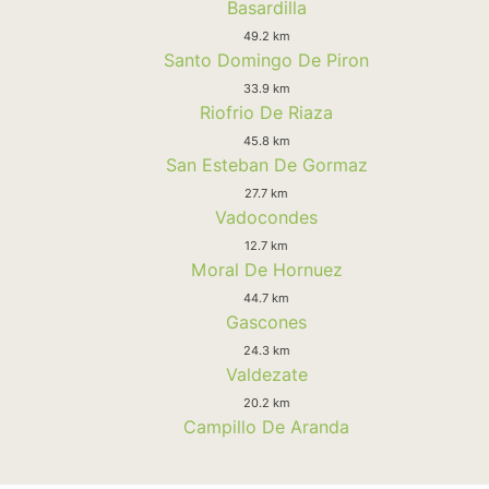
Basardilla
49.2 km
Santo Domingo De Piron
33.9 km
Riofrio De Riaza
45.8 km
San Esteban De Gormaz
27.7 km
Vadocondes
12.7 km
Moral De Hornuez
44.7 km
Gascones
24.3 km
Valdezate
20.2 km
Campillo De Aranda