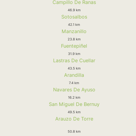
Campillo De Ranas
46.9 km
Sotosalbos
42.1 km
Manzanillo
23.8 km
Fuentepiñel
31.9 km
Lastras De Cuellar
43.5 km
Arandilla
7.4 km
Navares De Ayuso
16.2 km
San Miguel De Bernuy
49.5 km
Arauzo De Torre
50.8 km