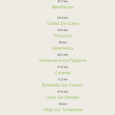
41.7 km
Benafarces
54.4 km
Tudela De Duero
47.9 km
Tiñosillos
58 km
Salamanca
38.3 km
Aldeanueva De Figueroa
51.9 km
Coreses
11.3 km
Bobadilla Del Campo
41.6 km
Llano De Olmedo
39 km
Villan De Tordesillas