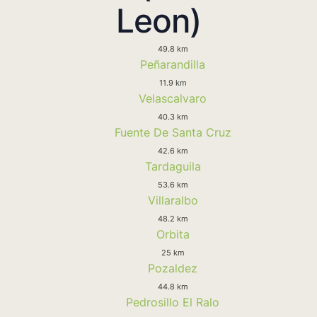
Leon)
49.8 km
Peñarandilla
11.9 km
Velascalvaro
40.3 km
Fuente De Santa Cruz
42.6 km
Tardaguila
53.6 km
Villaralbo
48.2 km
Orbita
25 km
Pozaldez
44.8 km
Pedrosillo El Ralo