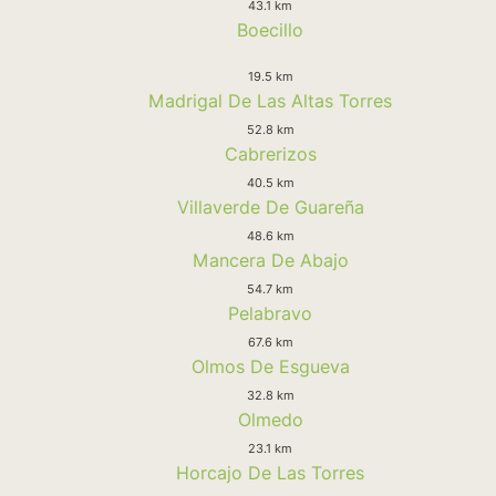
43.1 km
Boecillo
19.5 km
Madrigal De Las Altas Torres
52.8 km
Cabrerizos
40.5 km
Villaverde De Guareña
48.6 km
Mancera De Abajo
54.7 km
Pelabravo
67.6 km
Olmos De Esgueva
32.8 km
Olmedo
23.1 km
Horcajo De Las Torres