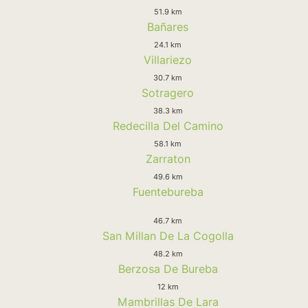
51.9 km
Bañares
24.1 km
Villariezo
30.7 km
Sotragero
38.3 km
Redecilla Del Camino
58.1 km
Zarraton
49.6 km
Fuentebureba
46.7 km
San Millan De La Cogolla
48.2 km
Berzosa De Bureba
12 km
Mambrillas De Lara