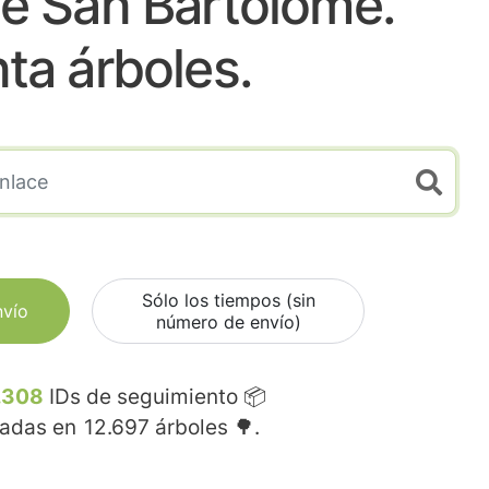
e San Bartolome.
nta árboles.
Sólo los tiempos (sin
nvío
número de envío)
.308
IDs de seguimiento 📦
madas en
12.697
árboles 🌳.