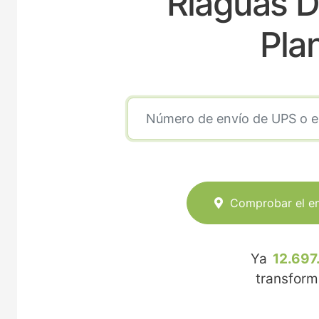
Riaguas D
Pla
Comprobar el e
Ya
12.697
transfor