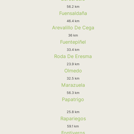
56.2 km
Fuensaldaña
46.4 km
Arevalillo De Cega
36 km
Fuentepiñel
33.4 km
Roda De Eresma
23.9 km
Olmedo
32.5 km
Marazuela
56.3 km
Papatrigo
25.8 km
Rapariegos
59.1 km
Fontiveros