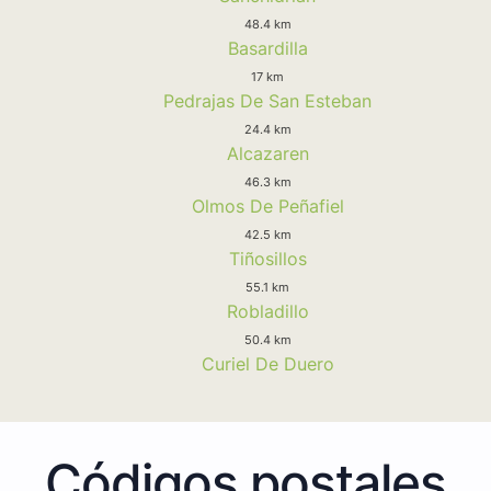
48.4 km
Basardilla
17 km
Pedrajas De San Esteban
24.4 km
Alcazaren
46.3 km
Olmos De Peñafiel
42.5 km
Tiñosillos
55.1 km
Robladillo
50.4 km
Curiel De Duero
Códigos postales