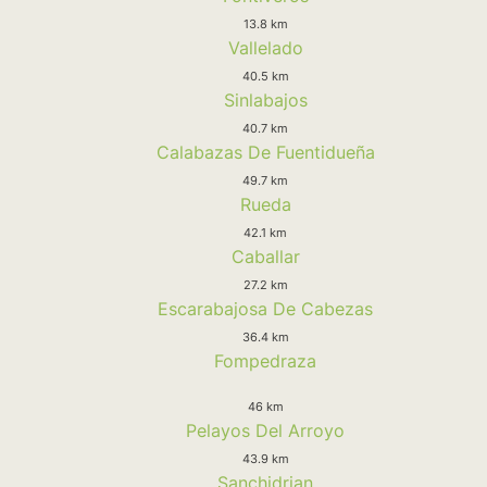
13.8 km
Vallelado
40.5 km
Sinlabajos
40.7 km
Calabazas De Fuentidueña
49.7 km
Rueda
42.1 km
Caballar
27.2 km
Escarabajosa De Cabezas
36.4 km
Fompedraza
46 km
Pelayos Del Arroyo
43.9 km
Sanchidrian