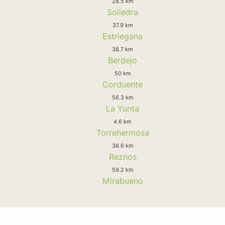
28.5 km
Soliedra
37.9 km
Estriegana
38.7 km
Berdejo
50 km
Corduente
56.3 km
La Yunta
4.6 km
Torrehermosa
38.6 km
Reznos
59.2 km
Mirabueno