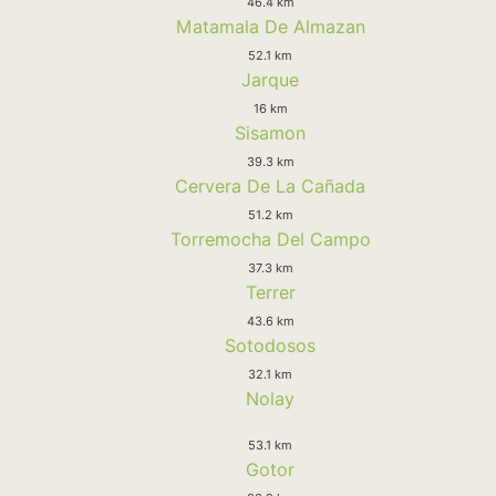
46.4 km
Matamala De Almazan
52.1 km
Jarque
16 km
Sisamon
39.3 km
Cervera De La Cañada
51.2 km
Torremocha Del Campo
37.3 km
Terrer
43.6 km
Sotodosos
32.1 km
Nolay
53.1 km
Gotor