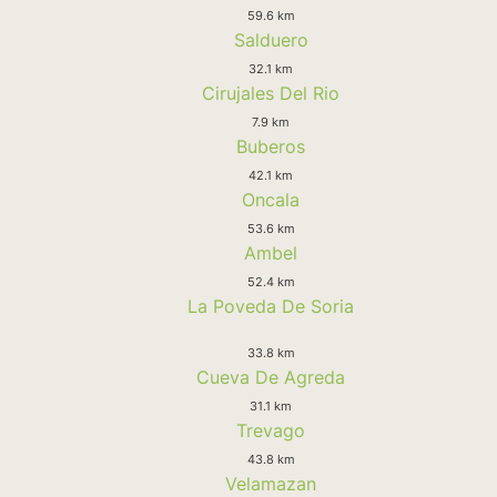
59.6 km
Salduero
32.1 km
Cirujales Del Rio
7.9 km
Buberos
42.1 km
Oncala
53.6 km
Ambel
52.4 km
La Poveda De Soria
33.8 km
Cueva De Agreda
31.1 km
Trevago
43.8 km
Velamazan