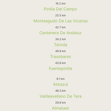
16.2 km
Pinilla Del Campo
25.5 km
Monteagudo De Las Vicarias
42.7 km
Centenera De Andaluz
34.2 km
Taroda
49.9 km
Trasobares
43.8 km
Fuentepinilla
6.1 km
Almazul
48.3 km
Valdeavellano De Tera
29.9 km
Almaluez