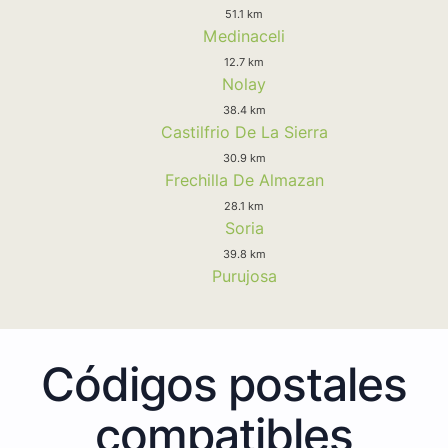
51.1 km
Medinaceli
12.7 km
Nolay
38.4 km
Castilfrio De La Sierra
30.9 km
Frechilla De Almazan
28.1 km
Soria
39.8 km
Purujosa
Códigos postales
compatibles