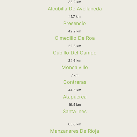
33.2 km
Alcubilla De Avellaneda
41.7 km
Presencio
42.2 km
Olmedillo De Roa
22.3 km
Cubillo Del Campo
24.6 km
Moncalvillo
7 km
Contreras
44.5 km
Atapuerca
19.4 km
Santa Ines
65.6 km
Manzanares De Rioja