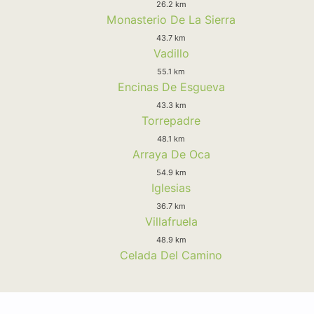
26.2 km
Monasterio De La Sierra
43.7 km
Vadillo
55.1 km
Encinas De Esgueva
43.3 km
Torrepadre
48.1 km
Arraya De Oca
54.9 km
Iglesias
36.7 km
Villafruela
48.9 km
Celada Del Camino