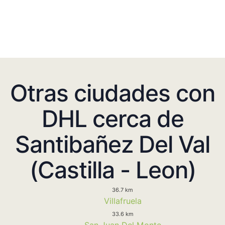
Otras ciudades con
DHL cerca de
Santibañez Del Val
(Castilla - Leon)
36.7 km
Villafruela
33.6 km
San Juan Del Monte