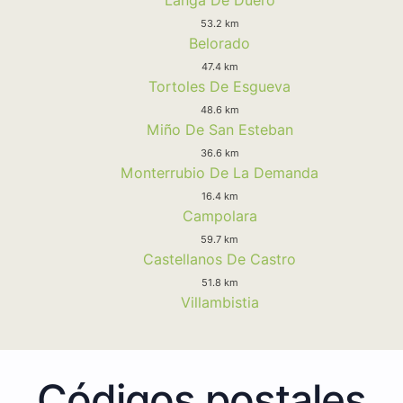
53.2 km
Belorado
47.4 km
Tortoles De Esgueva
48.6 km
Miño De San Esteban
36.6 km
Monterrubio De La Demanda
16.4 km
Campolara
59.7 km
Castellanos De Castro
51.8 km
Villambistia
Códigos postales