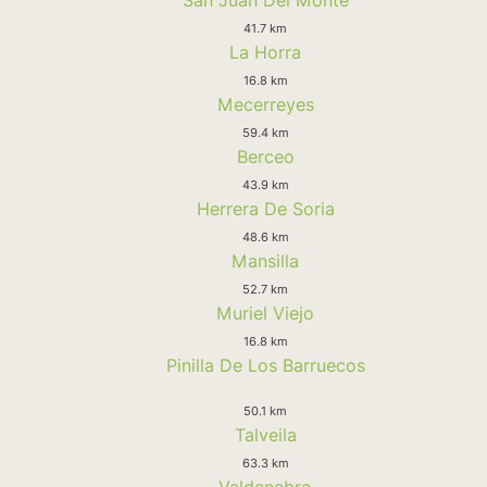
41.7 km
La Horra
16.8 km
Mecerreyes
59.4 km
Berceo
43.9 km
Herrera De Soria
48.6 km
Mansilla
52.7 km
Muriel Viejo
16.8 km
Pinilla De Los Barruecos
50.1 km
Talveila
63.3 km
Valdenebro