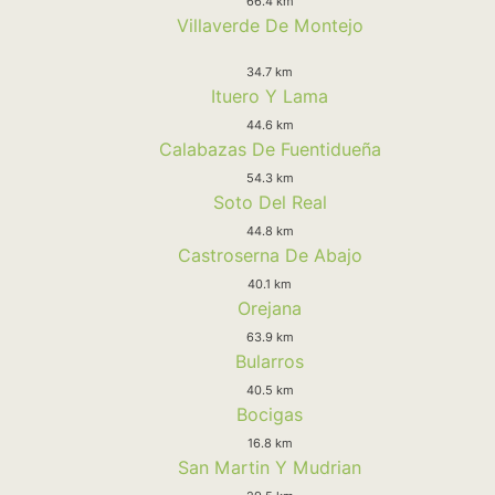
66.4 km
Villaverde De Montejo
34.7 km
Ituero Y Lama
44.6 km
Calabazas De Fuentidueña
54.3 km
Soto Del Real
44.8 km
Castroserna De Abajo
40.1 km
Orejana
63.9 km
Bularros
40.5 km
Bocigas
16.8 km
San Martin Y Mudrian