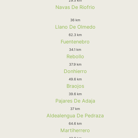
29.5 km
Navas De Riofrio
36 km
Llano De Olmedo
62.3 km
Fuentenebro
34.1 km
Rebollo
37.9 km
Donhierro
49.6 km
Braojos
39.6 km
Pajares De Adaja
37 km
Aldealengua De Pedraza
64.6 km
Martiherrero