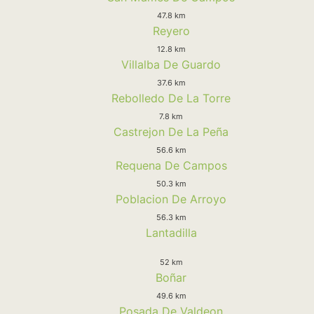
47.8 km
Reyero
12.8 km
Villalba De Guardo
37.6 km
Rebolledo De La Torre
7.8 km
Castrejon De La Peña
56.6 km
Requena De Campos
50.3 km
Poblacion De Arroyo
56.3 km
Lantadilla
52 km
Boñar
49.6 km
Posada De Valdeon