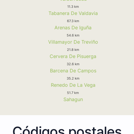
11.3 km
Tabanera De Valdavia
67.3 km
Arenas De Iguña
54.6 km
Villamayor De Treviño
21.8 km
Cervera De Pisuerga
32.6 km
Barcena De Campos
35.2 km
Renedo De La Vega
51.7 km
Sahagun
Códigos postales