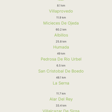
8.1 km
Villaprovedo
11.9 km
Micieces De Ojeda
60.2 km
Albillos
25.8 km
Humada
49 km
Pedrosa De Rio Urbel
6.5 km
San Cristobal De Boedo
48.1 km
La Serna
11.7 km
Alar Del Rey
33.4 km
Villalcazar De Sirga