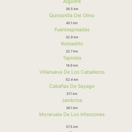
Algodre
36.5 km
Quintanilla Del Olmo
40.1 km
Fuentespreadas
32.9 km
Robladillo
32.7 km
Tapioles
19.9 km
Villanueva De Los Caballeros
52.4 km
Cabañas De Sayago
37.1 km
Jambrina
36.1 km
Moreruela De Los Infanzones
57.5 km