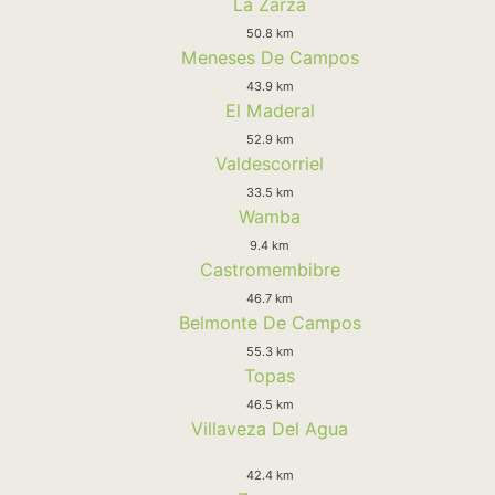
La Zarza
50.8 km
Meneses De Campos
43.9 km
El Maderal
52.9 km
Valdescorriel
33.5 km
Wamba
9.4 km
Castromembibre
46.7 km
Belmonte De Campos
55.3 km
Topas
46.5 km
Villaveza Del Agua
42.4 km