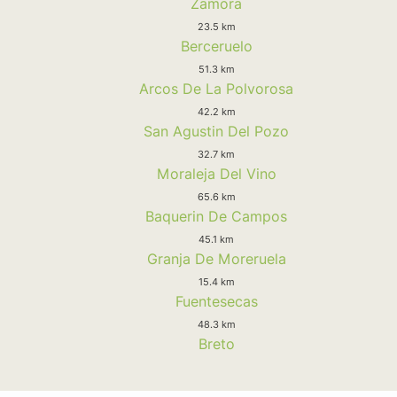
Zamora
23.5 km
Berceruelo
51.3 km
Arcos De La Polvorosa
42.2 km
San Agustin Del Pozo
32.7 km
Moraleja Del Vino
65.6 km
Baquerin De Campos
45.1 km
Granja De Moreruela
15.4 km
Fuentesecas
48.3 km
Breto