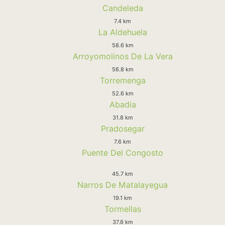
Candeleda
7.4 km
La Aldehuela
58.6 km
Arroyomolinos De La Vera
56.8 km
Torremenga
52.6 km
Abadia
31.8 km
Pradosegar
7.6 km
Puente Del Congosto
45.7 km
Narros De Matalayegua
19.1 km
Tormellas
37.8 km