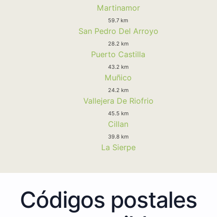
Martinamor
59.7 km
San Pedro Del Arroyo
28.2 km
Puerto Castilla
43.2 km
Muñico
24.2 km
Vallejera De Riofrio
45.5 km
Cillan
39.8 km
La Sierpe
Códigos postales